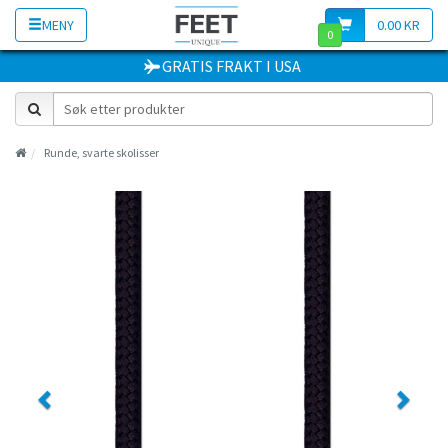
MENY
0.00 KR
0
GRATIS FRAKT
I
USA
Runde, svarte skolisser
Previous
Next