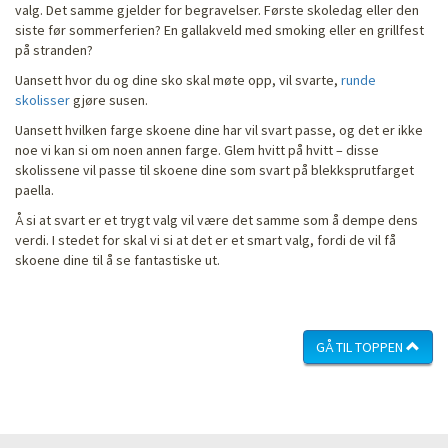
valg. Det samme gjelder for begravelser. Første skoledag eller den
siste før sommerferien? En gallakveld med smoking eller en grillfest
på stranden?
Uansett hvor du og dine sko skal møte opp, vil svarte,
runde
skolisser
gjøre susen.
Uansett hvilken farge skoene dine har vil svart passe, og det er ikke
noe vi kan si om noen annen farge. Glem hvitt på hvitt – disse
skolissene vil passe til skoene dine som svart på blekksprutfarget
paella.
Å si at svart er et trygt valg vil være det samme som å dempe dens
verdi. I stedet for skal vi si at det er et smart valg, fordi de vil få
skoene dine til å se fantastiske ut.
GÅ TIL TOPPEN