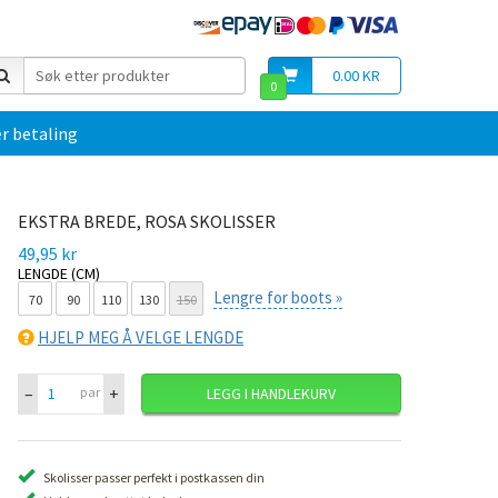
0.00 KR
0
r betaling
EKSTRA BREDE, ROSA SKOLISSER
49,95 kr
LENGDE (CM)
Lengre for boots »
70
90
110
130
150
HJELP MEG Å VELGE LENGDE
–
+
par
LEGG I HANDLEKURV
Skolisser passer perfekt i postkassen din