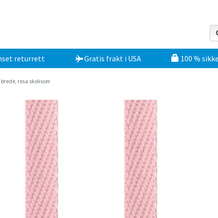
set returrett
Gratis frakt
i
USA
100 % sikke
 brede, rosa skolisser