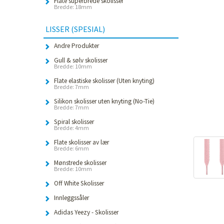
Flate superbrede skolisser
Bredde: 18mm
LISSER (SPESIAL)
Andre Produkter
Gull & sølv skolisser
Bredde: 10mm
Flate elastiske skolisser (Uten knyting)
Bredde: 7mm
Silikon skolisser uten knyting (No-Tie)
Bredde: 7mm
Spiral skolisser
Bredde: 4mm
Flate skolisser av lær
Bredde: 6mm
Mønstrede skolisser
Bredde: 10mm
Off White Skolisser
Innleggssåler
Adidas Yeezy - Skolisser