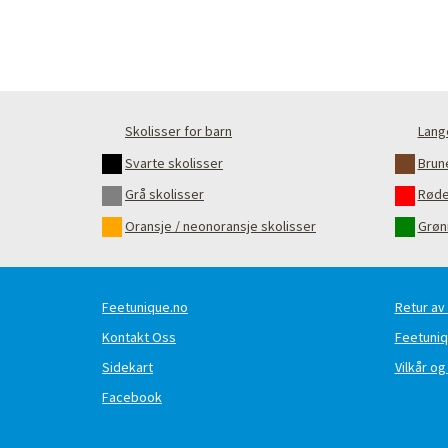
Skolisser for barn
Lang
Svarte skolisser
Brun
Grå skolisser
Røde
Oransje / neonoransje skolisser
Grøn
Feetunique.no
Retur av
Kontakt Oss
Feetuni
Sidekart
Vilkår og
Facebook