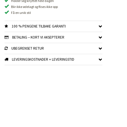
Holder seg knyttet hele dagen
Blir ikke ødelagt og flises ikke opp
Få en unik stil
100 % PENGENE TILBAKE GARANTI
BETALING – KORT VI AKSEPTERER
UBEGRENSET RETUR
LEVERINGSKOSTNADER + LEVERINGSTID