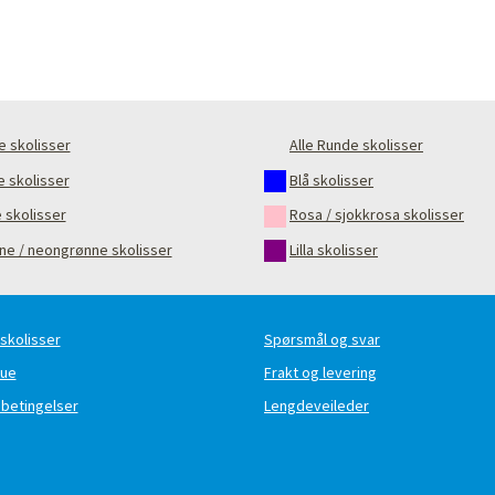
e skolisser
Alle Runde skolisser
e skolisser
Blå skolisser
 skolisser
Rosa / sjokkrosa skolisser
ne / neongrønne skolisser
Lilla skolisser
 skolisser
Spørsmål og svar
que
Frakt og levering
 betingelser
Lengdeveileder