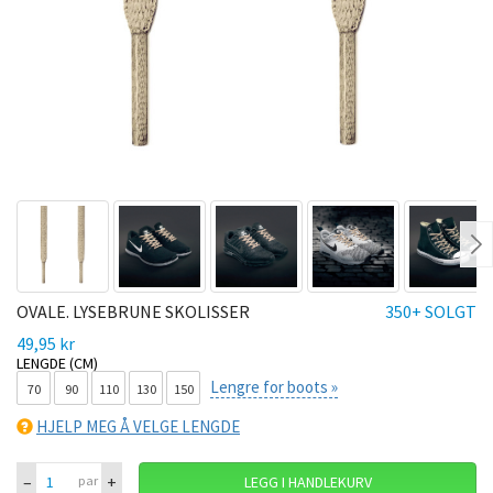
Ne
OVALE. LYSEBRUNE SKOLISSER
350+ SOLGT
49,95 kr
LENGDE (CM)
Lengre for boots »
70
90
110
130
150
HJELP MEG Å VELGE LENGDE
–
+
par
LEGG I HANDLEKURV