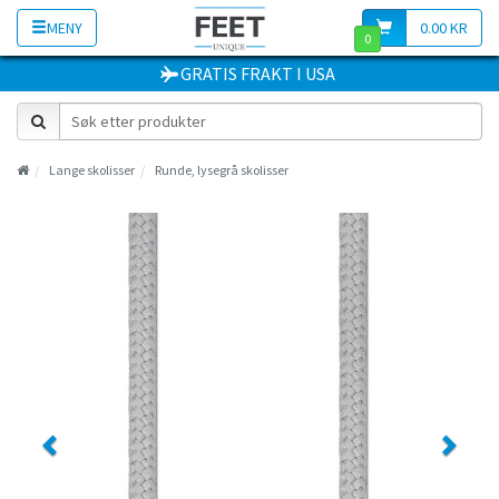
MENY
0.00 KR
0
GRATIS FRAKT
I
USA
Lange skolisser
Runde, lysegrå skolisser
Previous
Next