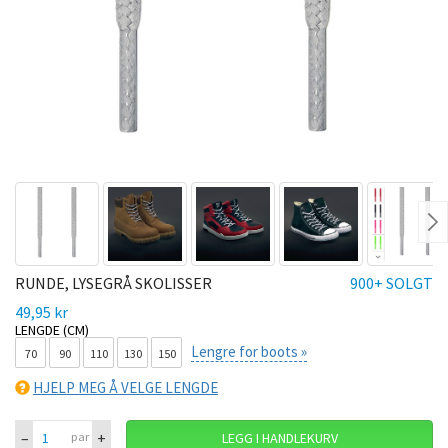
Ne
RUNDE, LYSEGRÅ SKOLISSER
900+ SOLGT
49,95 kr
LENGDE (CM)
Lengre for boots »
70
90
110
130
150
HJELP MEG Å VELGE LENGDE
–
+
par
LEGG I HANDLEKURV