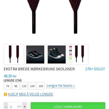
EKSTRA BREDE MØRKEBRUNE SKOLISSER
170+ SOLGT
49,95 kr
LENGDE (CM)
Lengre for boots »
70
90
110
130
150
HJELP MEG Å VELGE LENGDE
–
+
par
LEGG I HANDLEKURV