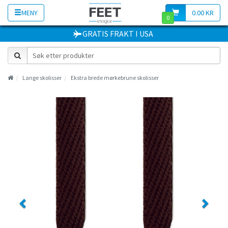
MENY
0.00 KR
0
GRATIS FRAKT
I
USA
Lange skolisser
Ekstra brede mørkebrune skolisser
Previous
Next