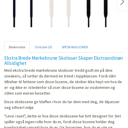
Nex
Beskrivelse
Omtaler (0)
SPESIFIKASJONER
Ekstra Brede Mørkebrune Skolisser Skaper Ekstraordinær
Allsidighet
Med ekstra brede mørkebrune skolisser tredd godt inn på dine
sneakers, så setter du dermed en trend i toppklassen. Fordi slikt
tilbehør til føttene som disse lissene, de skriker ikke høyt om hva de
er -og ikke er. Istedenfor så oser disse lissene av visdommen og
stilen som eieren besetter.
Disse skolissene gir blaffen i hvor du tar dem med deg, de tilpasser
seg ethvert miljø.
"Leve i nuet", dette er hva disse skolissene har bitt designet for. Det
spiller også ingen rolle hvor du er, fordi disse lissene holder deg
komfortabel uansett hvor du er. Og forresten, hvis du er ute og