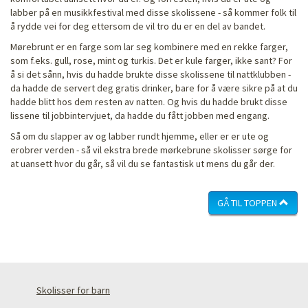
labber på en musikkfestival med disse skolissene - så kommer folk til
å rydde vei for deg ettersom de vil tro du er en del av bandet.
Mørebrunt er en farge som lar seg kombinere med en rekke farger,
som f.eks. gull, rose, mint og turkis. Det er kule farger, ikke sant? For
å si det sånn, hvis du hadde brukte disse skolissene til nattklubben -
da hadde de servert deg gratis drinker, bare for å være sikre på at du
hadde blitt hos dem resten av natten. Og hvis du hadde brukt disse
lissene til jobbintervjuet, da hadde du fått jobben med engang.
Så om du slapper av og labber rundt hjemme, eller er er ute og
erobrer verden - så vil ekstra brede mørkebrune skolisser sørge for
at uansett hvor du går, så vil du se fantastisk ut mens du går der.
GÅ TIL TOPPEN
Skolisser for barn