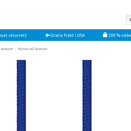
set returrett
Gratis frakt
i
USA
100 % sikke
skolisser
Runde, blå skolisser