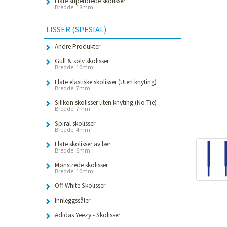
Flate superbrede skolisser
Bredde: 18mm
LISSER (SPESIAL)
Andre Produkter
Gull & sølv skolisser
Bredde: 10mm
Flate elastiske skolisser (Uten knyting)
Bredde: 7mm
Silikon skolisser uten knyting (No-Tie)
Bredde: 7mm
Spiral skolisser
Bredde: 4mm
Flate skolisser av lær
Bredde: 6mm
Mønstrede skolisser
Bredde: 10mm
Off White Skolisser
Innleggssåler
Adidas Yeezy - Skolisser