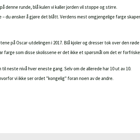
på denne runde, blå kulen vi kaller jorden vil stoppe og stirre.
le – du ønsker å gjøre det blått. Verdens mest omgjengelige farge skap
etene på Oscar-utdelingen i 2017. Blå kjoler og dresser tok over den rød
r farge som disse skolissene er det ikke et spørsmål om det er forfrisken
m til neste nivå hver eneste gang. Selv om de allerede har 10 ut av 10.
å hvorfor vi ikke ser ordet "kongelig" foran noen av de andre.