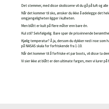
Det stemmer, med disse skolissene vil du gå på luft og alle 
Når det kommer til sko, ønsker du ikke å ødelegge det he
omgjengeligheten ligger i kulheten.
Men blått er kult på flere måter enn bare én.
Kul stil? Selvfølgelig. Bare spør de prisvinnende berømth
Kjølig temperatur? Å ja, dersom du dykker ned i noe som ha
på NASAS skala for forfriskende fra 1-10.
Når det kommer til å forfriske et par boots, vil disse ta de
Vi sier ikke at blått er den ultimate fargen, men vi lurer p