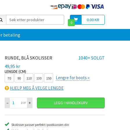
0.00 KR
0
r betaling
RUNDE, BLÅ SKOLISSER
1040+ SOLGT
49,95 kr
LENGDE (CM)
Lengre for boots »
70
90
110
130
150
HJELP MEG Å VELGE LENGDE
–
+
par
LEGG I HANDLEKURV
Skolisser passer perfekt i postkassen din