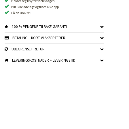
Holder seg knyttet hele dagen
Blir ikke ødelagt og flises ikke opp
Få en unik stil
100 % PENGENE TILBAKE GARANTI
BETALING – KORT VI AKSEPTERER
UBEGRENSET RETUR
LEVERINGSKOSTNADER + LEVERINGSTID