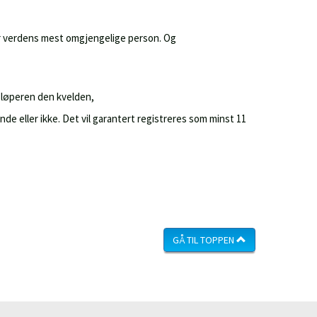
er verdens mest omgjengelige person. Og
e løperen den kvelden,
de eller ikke. Det vil garantert registreres som minst 11
GÅ TIL TOPPEN