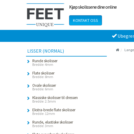
Kjøp skolissene dine online
KONTAKT OSS
Ubegren
Lange 
LISSER (NORMAL)
Runde skolisser
Bredde: 4mm
Flate skolisser
Bredde: 8mm
Ovale skolisser
Bredde: 6mm
Klassiske skolisser til dressen
Bredde: 2.5mm
Ekstra-brede flate skolisser
Bredde: 12mm
Runde, elastiske skolisser
Bredde: 3mm