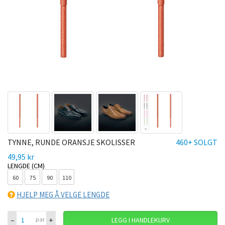
TYNNE, RUNDE ORANSJE SKOLISSER
460+ SOLGT
49,95 kr
LENGDE (CM)
60
75
90
110
HJELP MEG Å VELGE LENGDE
–
+
par
LEGG I HANDLEKURV