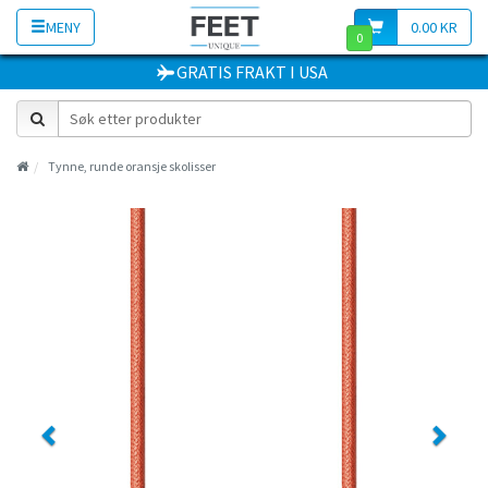
MENY
0.00 KR
0
GRATIS FRAKT
I
USA
Tynne, runde oransje skolisser
Previous
Next