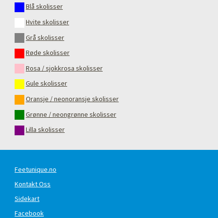
Blå skolisser
Hvite skolisser
Grå skolisser
Røde skolisser
Rosa / sjokkrosa skolisser
Gule skolisser
Oransje / neonoransje skolisser
Grønne / neongrønne skolisser
Lilla skolisser
Feetunique.no
Kontakt Oss
Sidekart
Facebook