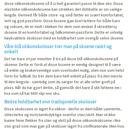
disse silikonskolissene så å si helt garantert passe til dine sko. Disse
elastiske silikonskolissene kan strekkes det dobbelte av sin vanlige
lengde. Dermed får både store -og små føtter en svært komfortabel,
tett og god passform. Disse lissene gjør livet lettere for både barn
og voksne, de er midt i blinken for dem som ønsker å skreddersy
skoene til en komfortabel og fullkommen passform. Dette er virkelig
høykvalitets skolisser med en holdbarhet som overgår selve skoene.
Våre blå silikonskolisser trer man på skoene raskt og
enkelt
Det tar bare et par minutter å tre på disse blå silikonskolissene på
skoene. Dette er fordi at disse lissene er nemlig designet til å være
så enkle og brukervennlige som overhodet mulig, uten noe som helst
form for tullball. Du trer dem bare helt enkelt på plass fra den minste
til den lengste - samtidig som du sørger for at alle sitter godt på
plass. Når du har gjort dette, så gjenstår det bare å skli føttene inn i
hva som nå har blitt slip-ons sko.
Bedre holdbarhet enn tradisjonelle skolisser
Disse skolissene er laget fra silikon - derfor er dem både vanntette,
slitesterke og motstandsdyktige ovenfor støv/skitt. Man vil ikke
kunne finne flekker fra støv og skitt på disse silikonskolissene i like
stor grad som man gjør på skolisser laget fra stoffmateriale. Men hvis