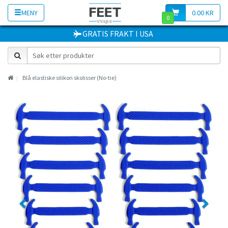
MENY
0.00 KR
0
GRATIS FRAKT
I
USA
Blå elastiske silikon skolisser (No-tie)
Previous
Next