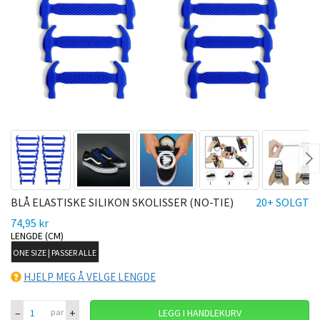
Ne
BLÅ ELASTISKE SILIKON SKOLISSER (NO-TIE)
20+ SOLGT
74,95 kr
LENGDE (CM)
ONE SIZE | PASSER ALLE
HJELP MEG Å VELGE LENGDE
–
+
par
LEGG I HANDLEKURV