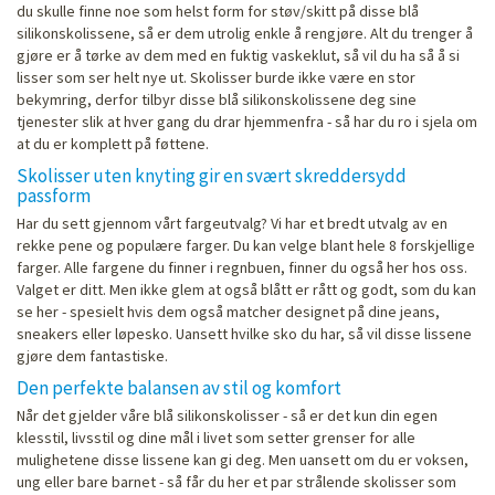
du skulle finne noe som helst form for støv/skitt på disse blå
silikonskolissene, så er dem utrolig enkle å rengjøre. Alt du trenger å
gjøre er å tørke av dem med en fuktig vaskeklut, så vil du ha så å si
lisser som ser helt nye ut. Skolisser burde ikke være en stor
bekymring, derfor tilbyr disse blå silikonskolissene deg sine
tjenester slik at hver gang du drar hjemmenfra - så har du ro i sjela om
at du er komplett på føttene.
Skolisser uten knyting gir en svært skreddersydd
passform
Har du sett gjennom vårt fargeutvalg? Vi har et bredt utvalg av en
rekke pene og populære farger. Du kan velge blant hele 8 forskjellige
farger. Alle fargene du finner i regnbuen, finner du også her hos oss.
Valget er ditt. Men ikke glem at også blått er rått og godt, som du kan
se her - spesielt hvis dem også matcher designet på dine jeans,
sneakers eller løpesko. Uansett hvilke sko du har, så vil disse lissene
gjøre dem fantastiske.
Den perfekte balansen av stil og komfort
Når det gjelder våre blå silikonskolisser - så er det kun din egen
klesstil, livsstil og dine mål i livet som setter grenser for alle
mulighetene disse lissene kan gi deg. Men uansett om du er voksen,
ung eller bare barnet - så får du her et par strålende skolisser som