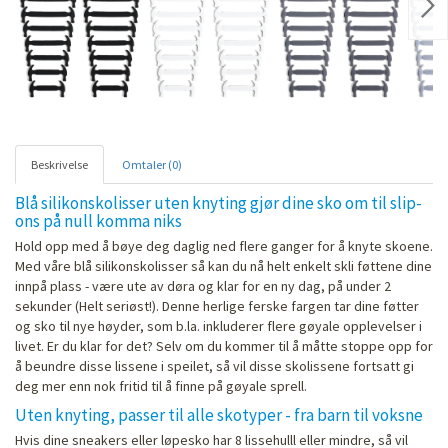
Nex
Beskrivelse
Omtaler (0)
Blå silikonskolisser uten knyting gjør dine sko om til slip-
ons på null komma niks
Hold opp med å bøye deg daglig ned flere ganger for å knyte skoene.
Med våre blå silikonskolisser så kan du nå helt enkelt skli føttene dine
innpå plass - være ute av døra og klar for en ny dag, på under 2
sekunder (Helt seriøst!). Denne herlige ferske fargen tar dine føtter
og sko til nye høyder, som b.la. inkluderer flere gøyale opplevelser i
livet. Er du klar for det? Selv om du kommer til å måtte stoppe opp for
å beundre disse lissene i speilet, så vil disse skolissene fortsatt gi
deg mer enn nok fritid til å finne på gøyale sprell.
Uten knyting, passer til alle skotyper - fra barn til voksne
Hvis dine sneakers eller løpesko har 8 lissehulll eller mindre, så vil