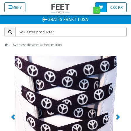
MENY
0.00 KR
0
GRATIS FRAKT
I
USA
Svarte skolisser med fredsmerket
Previous
Next